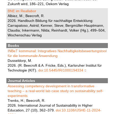
Zukunft wird, 186–221, Oekom Verlag
BNE im Reallabor
Albiez, M.; Beecroft, R.
2026. Handbuch Bildung für nachhaltige Entwicklung:
Carrapatoso, Astrid; Kenner, Steve; Bergmüller-Hauptmann,
Claudia; Inkermann, Nilda; Reinhardt, Volker (Hg.), 499–504,
Wochenschau Verlag
Books
INBeT kommunal: Integratives Nachhaltigkeitsbewertungstool
für die kommunale Anwendung
Dusseldorp, M.
2026. (R. Beecroft & A. Fricke, Eds.), Karlsruher Institut für
Technologie (KIT).
doi:10.5445/IR/1000194334
Journal Articles
Assessing competency development in transformative
teaching – a real-world lab case study on sustainability self-
experiments
Trenks, H.; Beecroft, R.
2026. International Journal of Sustainability in Higher
Education, 27 (10), 362–379.
doi:10.1108/IJSHE-11-2024-