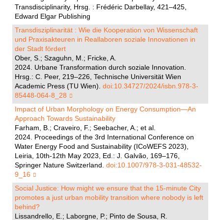
Transdisciplinarity, Hrsg. : Frédéric Darbellay, 421–425,
Edward Elgar Publishing
Transdisziplinarität : Wie die Kooperation von Wissenschaft
und Praxisakteuren in Reallaboren soziale Innovationen in
der Stadt fördert
Ober, S.; Szaguhn, M.; Fricke, A.
2024. Urbane Transformation durch soziale Innovation.
Hrsg.: C. Peer, 219–226, Technische Universität Wien
Academic Press (TU Wien).
doi:10.34727/2024/isbn.978-3-
85448-064-8_28
Impact of Urban Morphology on Energy Consumption—An
Approach Towards Sustainability
Farham, B.; Craveiro, F.; Seebacher, A.; et al.
2024. Proceedings of the 3rd International Conference on
Water Energy Food and Sustainability (ICoWEFS 2023),
Leiria, 10th-12th May 2023, Ed.: J. Galvão, 169–176,
Springer Nature Switzerland.
doi:10.1007/978-3-031-48532-
9_16
Social Justice: How might we ensure that the 15-minute City
promotes a just urban mobility transition where nobody is left
behind?
Lissandrello, E.; Laborgne, P.; Pinto de Sousa, R.