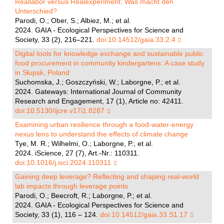
Reallabor versus Realexperiment: Was macht den
Unterschied?
Parodi, O.; Ober, S.; Albiez, M.; et al.
2024. GAIA - Ecological Perspectives for Science and
Society, 33 (2), 216–221.
doi:10.14512/gaia.33.2.4
Digital tools for knowledge exchange and sustainable public
food procurement in community kindergartens: A case study
in Słupsk, Poland
Suchomska, J.; Goszczyński, W.; Laborgne, P.; et al.
2024. Gateways: International Journal of Community
Research and Engagement, 17 (1), Article no: 42411.
doi:10.5130/ijcre.v17i1.8287
Examining urban resilience through a food-water-energy
nexus lens to understand the effects of climate change
Tye, M. R.; Wilhelmi, O.; Laborgne, P.; et al.
2024. iScience, 27 (7), Art.-Nr.: 110311.
doi:10.1016/j.isci.2024.110311
Gaining deep leverage? Reflecting and shaping real-world
lab impacts through leverage points
Parodi, O.; Beecroft, R.; Laborgne, P.; et al.
2024. GAIA - Ecological Perspectives for Science and
Society, 33 (1), 116 – 124.
doi:10.14512/gaia.33.S1.17