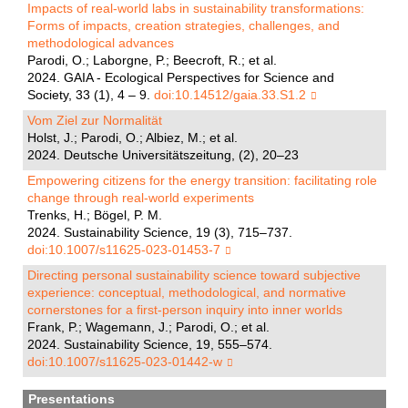
Impacts of real-world labs in sustainability transformations:
Forms of impacts, creation strategies, challenges, and
methodological advances
Parodi, O.; Laborgne, P.; Beecroft, R.; et al.
2024. GAIA - Ecological Perspectives for Science and
Society, 33 (1), 4 – 9.
doi:10.14512/gaia.33.S1.2
Vom Ziel zur Normalität
Holst, J.; Parodi, O.; Albiez, M.; et al.
2024. Deutsche Universitätszeitung, (2), 20–23
Empowering citizens for the energy transition: facilitating role
change through real-world experiments
Trenks, H.; Bögel, P. M.
2024. Sustainability Science, 19 (3), 715–737.
doi:10.1007/s11625-023-01453-7
Directing personal sustainability science toward subjective
experience: conceptual, methodological, and normative
cornerstones for a first-person inquiry into inner worlds
Frank, P.; Wagemann, J.; Parodi, O.; et al.
2024. Sustainability Science, 19, 555–574.
doi:10.1007/s11625-023-01442-w
Presentations