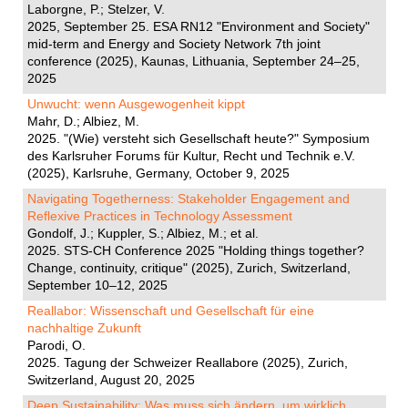
Laborgne, P.; Stelzer, V.
2025, September 25. ESA RN12 "Environment and Society"
mid-term and Energy and Society Network 7th joint
conference (2025), Kaunas, Lithuania, September 24–25,
2025
Unwucht: wenn Ausgewogenheit kippt
Mahr, D.; Albiez, M.
2025. "(Wie) versteht sich Gesellschaft heute?" Symposium
des Karlsruher Forums für Kultur, Recht und Technik e.V.
(2025), Karlsruhe, Germany, October 9, 2025
Navigating Togetherness: Stakeholder Engagement and
Reflexive Practices in Technology Assessment
Gondolf, J.; Kuppler, S.; Albiez, M.; et al.
2025. STS-CH Conference 2025 "Holding things together?
Change, continuity, critique" (2025), Zurich, Switzerland,
September 10–12, 2025
Reallabor: Wissenschaft und Gesellschaft für eine
nachhaltige Zukunft
Parodi, O.
2025. Tagung der Schweizer Reallabore (2025), Zurich,
Switzerland, August 20, 2025
Deep Sustainability: Was muss sich ändern, um wirklich