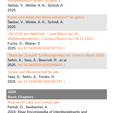
Klimafreundlich reisen. So geht´s
Stelzer, V.; Winkle, A.-K.; Schödl, A.
2025
Essen und dabei das Klima schützen? So geht‘s
Stelzer, V.; Winkle, A.-K.; Schödl, A.
2025
„Die COP der Wahrheit“ – eine Bilanz der 30.
Weltklimakonferenz - Campus-Report am 28.11.2025
Fuchs, S.; Stelzer, V.
2025.
doi:10.5445/IR/1000187724
"Stadt der Zukunft" Eröffnungsvideo der Science Week 2025
Sefrin, A.; Yass, A.; Beecroft, R.; et al.
2025.
doi:10.5445/IR/1000185664
Sonne und Wissenschaft für alle
Yass, A.; Sefrin, A.; Trenks, H.
2025.
doi:10.5445/IR/1000181297
2024
Book Chapters
Real-world Labs and Living Labs
Parodi, O.; Seebacher, A.
2024. Elgar Encyclopedia of Interdisciplinarity and