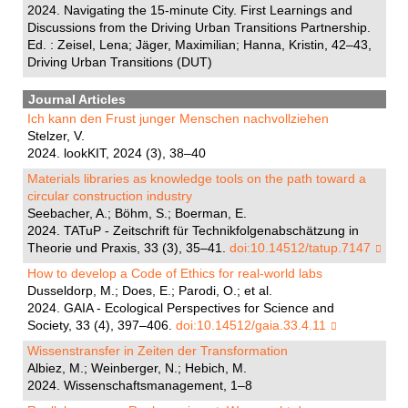
2024. Navigating the 15-minute City. First Learnings and
Discussions from the Driving Urban Transitions Partnership.
Ed. : Zeisel, Lena; Jäger, Maximilian; Hanna, Kristin, 42–43,
Driving Urban Transitions (DUT)
Journal Articles
Ich kann den Frust junger Menschen nachvollziehen
Stelzer, V.
2024. lookKIT, 2024 (3), 38–40
Materials libraries as knowledge tools on the path toward a
circular construction industry
Seebacher, A.; Böhm, S.; Boerman, E.
2024. TATuP - Zeitschrift für Technikfolgenabschätzung in
Theorie und Praxis, 33 (3), 35–41.
doi:10.14512/tatup.7147
How to develop a Code of Ethics for real-world labs
Dusseldorp, M.; Does, E.; Parodi, O.; et al.
2024. GAIA - Ecological Perspectives for Science and
Society, 33 (4), 397–406.
doi:10.14512/gaia.33.4.11
Wissenstransfer in Zeiten der Transformation
Albiez, M.; Weinberger, N.; Hebich, M.
2024. Wissenschaftsmanagement, 1–8