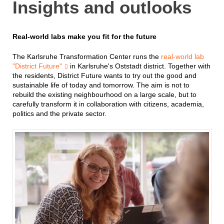
Insights and outlooks
interaktiv, experimentell und dialogorientiert. Neben
civil society, and cultural and creative
professionals to shape the future of living
Fachbeiträgen stehen kollaborative und kreative Formate im
lab research and practice. The focus will
Fokus.
be on the impact, development, and
Real-world labs make you fit for the future
learning processes of living labs in times
Zur Anmeldung
of social, ecological, and technological
upheaval. Living Labs in Societal
The Karlsruhe Transformation Center runs the
real-world lab
Tensions Living Labs in Times of
"District Future"
in Karlsruhe's Oststadt district. Together with
Disruptive Change Living Labs in
the residents, District Future wants to try out the good and
Everyday Practice Art, Culture, and Hybrid
sustainable life of today and tomorrow. The aim is not to
Spaces for Experimentation and
rebuild the existing neighbourhood on a large scale, but to
Discourse Impact Analyses, Transfer
Logics, Evaluation, and Standardization
carefully transform it in collaboration with citizens, academia,
Science Communication and Societal
politics and the private sector.
Learning Processes Drivers, Obstacles,
and Regulatory Frameworks The
conference sees itself as a "living lab
workshop": interactive, experimental, and
dialogue-oriented. In addition to expert
presentations, collaborative and creative
formats will be a key focus. Register