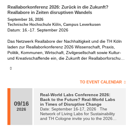
Reallaborkonferenz 2026: Zurück in die Zukunft?
Reallabore in Zeiten disruptiven Wandels
September 16, 2026
Technische Hochschule Köln, Campus Leverkusen
Datum: 16.-17. September 2026
Das Netzwerk Reallabore der Nachhaltigkeit und die TH Köln
laden zur Reallaborkonferenz 2026 Wissenschaft, Praxis,
Politik, Kommunen, Wirtschaft, Zivilgesellschaft sowie Kultur-
und Kreativschaffende ein, die Zukunft der Reallaborforschung
und Reallaborpraxis gemeinsam zu gestalten. Im Mittelpunkt
stehen Wirkung, Weiterentwicklung und Lernprozesse von
Reallaboren in gesellschaftlichen, ökologischen und
technologischen Umbruchzeiten.
TO EVENT CALENDAR
Reallabore in gesamtgesellschaftlichen Spannungsfeldern
Real-World Labs Conference 2026:
Reallabore in Zeiten disruptiven Wandels Reallabore in der
Back to the Future? Real-World Labs
09/16
Alltagspraxis Kunst, Kultur und hybride Experimentier- und
in Times of Disruptive Change
Date: September 16-17, 2026 The
Diskursräume Wirkungsanalysen, Transferlogiken, Evaluation
2026
Network of Living Labs for Sustainability
und Standardisierung Wissenschaftskommunikation und
and TH Cologne invite you to the 2026
gesellschaftliche Lernprozesse Treiber, Hürden und
Living Lab Conference. This conference
regulatorische Rahmenbedingungen
brings together scientists, practitioners,
Die Konferenz versteht sich selbst als „Reallaborwerkstatt“:
policymakers, municipalities, businesses,