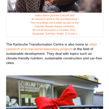
Video about Quartier Zukunft and
its research work in the real laboratory.
The recordings were made as part of the
Joachim Reutter Award ceremony
for social innovation in October 2021.
(language: German, length: 3:14 min.)
The Karlsruhe Transformation Centre is also home to
other
research and real-world laboratory projects
in the field of
sustainable development. They deal with topics such as
climate-friendly nutrition, sustainable construction and car-free
cities.