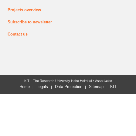
Projects
overview
Subscribe to newsletter
Contact us
last change: 2026-08-03
KIT – The Research University in the Helmholtz Association
Home
Legals
Data Protection
Sitemap
KIT