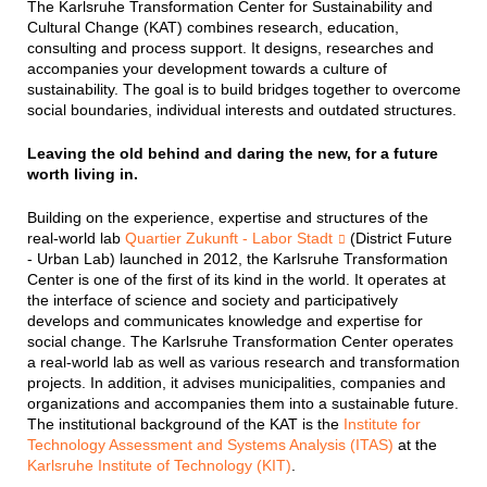
The Karlsruhe Transformation Center for Sustainability and
Cultural Change (KAT) combines research, education,
consulting and process support. It designs, researches and
accompanies your development towards a culture of
sustainability. The goal is to build bridges together to overcome
social boundaries, individual interests and outdated structures.
Leaving the old behind and daring the new, for a future
worth living in.
Building on the experience, expertise and structures of the
real-world lab
Quartier Zukunft - Labor Stadt
(District Future
- Urban Lab) launched in 2012, the Karlsruhe Transformation
Center is one of the first of its kind in the world. It operates at
the interface of science and society and participatively
develops and communicates knowledge and expertise for
social change. The Karlsruhe Transformation Center operates
a real-world lab as well as various research and transformation
projects. In addition, it advises municipalities, companies and
organizations and accompanies them into a sustainable future.
The institutional background of the KAT is the
Institute for
Technology Assessment and Systems Analysis (ITAS)
at the
Karlsruhe Institute of Technology (KIT)
.