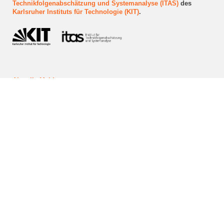
Technikfolgenabschätzung und Systemanalyse (ITAS)
des
Karlsruher Instituts für Technologie (KIT)
.
Aktuelle Meldungen
Veranstaltungen
Reallabor "Quartier Zukunft"
Forschungs- und Reallabor-Projekte
Newsletter abonnieren
Kontakt aufnehmen