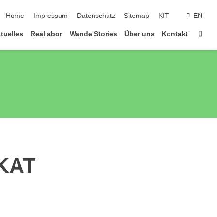
Navigation überspringen
Home
Impressum
Datenschutz
Sitemap
KIT
EN
Star
tuelles
Reallabor
WandelStories
Über uns
Kontakt
 KAT