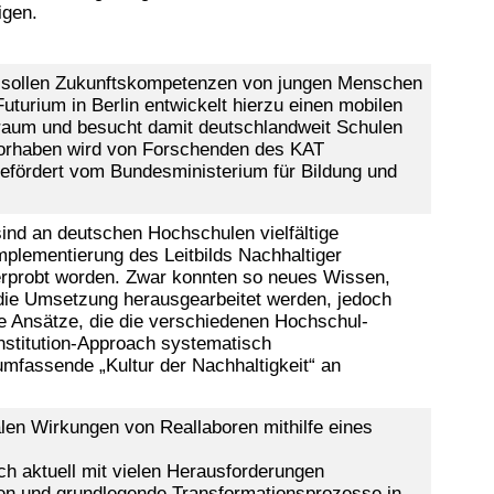
igen.
m sollen Zukunftskompetenzen von jungen Menschen
turium in Berlin entwickelt hierzu einen mobilen
sraum und besucht damit deutschlandweit Schulen
Vorhaben wird von Forschenden des KAT
Gefördert vom Bundesministerium für Bildung und
ind an deutschen Hochschulen vielfältige
Implementierung des Leitbilds Nachhaltiger
erprobt worden. Zwar konnten so neues Wissen,
die Umsetzung herausgearbeitet werden, jedoch
ve Ansätze, die die verschiedenen Hochschul-
nstitution-Approach systematisch
fassende „Kultur der Nachhaltigkeit“ an
len Wirkungen von Reallaboren mithilfe eines
ch aktuell mit vielen Herausforderungen
ken und grundlegende Transformationsprozesse in