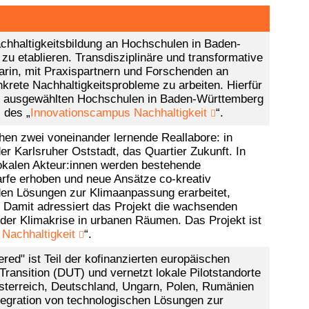
achhaltigkeitsbildung an Hochschulen in Baden-
u etablieren. Transdisziplinäre und transformative
arin, mit Praxispartnern und Forschenden an
krete Nachhaltigkeitsprobleme zu arbeiten. Hierfür
ausgewählten Hochschulen in Baden-Württemberg
l des „
Innovationscampus Nachhaltigkeit
“.
hen zwei voneinander lernende Reallabore: in
er Karlsruher Oststadt, das Quartier Zukunft. In
okalen Akteur:innen werden bestehende
rfe erhoben und neue Ansätze co-kreativ
en Lösungen zur Klimaanpassung erarbeitet,
. Damit adressiert das Projekt die wachsenden
der Klimakrise in urbanen Räumen. Das Projekt ist
Nachhaltigkeit
“.
d" ist Teil der kofinanzierten europäischen
Transition (DUT) und vernetzt lokale Pilotstandorte
sterreich, Deutschland, Ungarn, Polen, Rumänien
egration von technologischen Lösungen zur