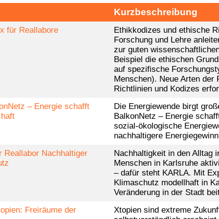
Kurzbeschreibung
x für Reallabore
Ethikkodizes und ethische Ric
Forschung und Lehre anleite
zur guten wissenschaftlichen
Beispiel die ethischen Grun
auf spezifische Forschungs
Menschen). Neue Arten der 
Richtlinien und Kodizes erfo
onNetz – Energie schafft
Die Energiewende birgt groß
haft
BalkonNetz – Energie schaff
sozial-ökologische Energiew
nachhaltigere Energiegewinnu
r Reallabor Nachhaltiger
Nachhaltigkeit in den Alltag
utz
Menschen in Karlsruhe aktivi
– dafür steht KARLA. Mit Ex
Klimaschutz modellhaft in Ka
Veränderung in der Stadt bei
opien: Freiräume der
Xtopien sind extreme Zukunft