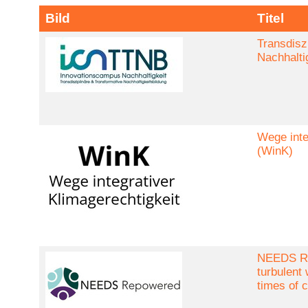
Bild
Titel
Transdisz
Nachhalti
Wege inte
(WinK)
NEEDS Re
turbulent 
times of c