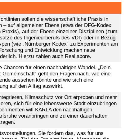
htlinien sollen die wissenschaftliche Praxis in
n – auf allgemeiner Ebene (etwa der DFG-Kodex
 Praxis), auf der Ebene einzelner Disziplinen (zum
dsätze des Ingenieurberufs des VDI) oder in Bezug
typen (wie „Nürnberger Kodex“ zu Experimenten am
Forschung und Entwicklung machen neue
rderlich. Hierzu zählen auch Reallabore.
e Chancen für einen nachhaltigen Wandel. „Dein
t Gemeinschaft“ geht den Fragen nach, wie eine
ende aussehen könnte und wie sich eine
ng auf den Alltag auswirkt.
 integrieren, Klimaschutz vor Ort erproben und mehr
eren, sich für eine lebenswerte Stadt einzubringen
perimenten will KARLA den nachhaltigen
rlsruhe voranbringen und zu einer dauerhaften
tragen.
svorstellungen. Sie fordern das, was für uns