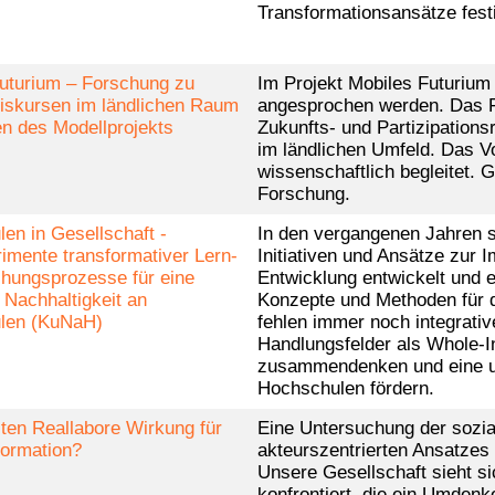
Transformationsansätze fest
uturium – Forschung zu
Im Projekt Mobiles Futuriu
iskursen im ländlichen Raum
angesprochen werden. Das Fu
 des Modellprojekts
Zukunfts- und Partizipation
im ländlichen Umfeld. Das 
wissenschaftlich begleitet. 
Forschung.
en in Gesellschaft -
In den vergangenen Jahren s
imente transformativer Lern-
Initiativen und Ansätze zur 
hungsprozesse für eine
Entwicklung entwickelt und 
 Nachhaltigkeit an
Konzepte und Methoden für 
len (KuNaH)
fehlen immer noch integrati
Handlungsfelder als Whole-I
zusammendenken und eine um
Hochschulen fördern.
lten Reallabore Wirkung für
Eine Untersuchung der sozia
formation?
akteurszentrierten Ansatzes
Unsere Gesellschaft sieht si
konfrontiert, die ein Umden