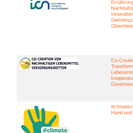
Ernährung
Nachhalti
Innovation
Gemeinsch
Oberrhein
Co-Creati
Transform
Lebensmit
kooperati
Governan
#climatec
Hand und 