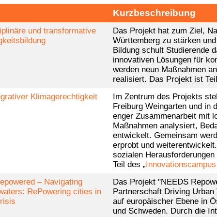
Kurzbeschreibung
iplinäre und transformative
Das Projekt hat zum Ziel, N
gkeitsbildung
Württemberg zu stärken und z
Bildung schult Studierende d
innovativen Lösungen für kon
werden neun Maßnahmen an 
realisiert. Das Projekt ist Tei
grativer Klimagerechtigkeit
Im Zentrum des Projekts ste
Freiburg Weingarten und in d
enger Zusammenarbeit mit l
Maßnahmen analysiert, Beda
entwickelt. Gemeinsam werd
erprobt und weiterentwickelt
sozialen Herausforderungen 
Teil des „
Innovationscampus 
powered – Navigating
Das Projekt "NEEDS Repowere
waters: RePowering cities in
Partnerschaft Driving Urban 
risis
auf europäischer Ebene in Ö
und Schweden. Durch die Int