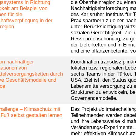
ssystems in Richtung
die Oberrheinregion zu einem
gkeit am Beispiel von
Nachhaltigkeitsforschung ma
en für die
des Karlsruher Instituts für
aftsverpflegung in der
Praxispartnern zu einer nach
region
unter Berücksichtigung wirt
sozialen Gerechtigkeit. Ziel 
Ressourcenschonung, zu gere
der Lieferketten und in Einr
und eine pflanzenbetonte, vo
on nachhaltiger
Koordination transdisziplinä
ationen von
lokalen bzw. regionalen Lebe
telversorgungsketten durch
sechs Teams in der Türkei, 
ve Geschäftsmodelle und
USA. Ziel ist, den Status quo
ce
Lebensmittelversorgung zu 
Strukturen zu entwickeln, b
Governancemodelle.
hallenge – Klimaschutz mit
Das Projekt #climatechallen
Fuß selbst gestalten lernen
Teilnehmenden werden dabei
und ihre Lebensweise klimafr
Veränderungs-Experimente, a
mehr effektiven Klimaschutz i