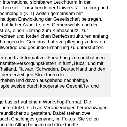
 international sichtbaren Leuchtturm in der
chen soll. Forschende der Universität Freiburg und
 Technologie (KIT) wollen gemeinsam mit
haltigen Entwicklung der Gesellschaft beitragen,
schaftlicher Aspekte, des Gemeinwohls und der
ist es, einen Beitrag zum Klimaschutz, zur
chten und förderlichen Betriebsstrukturen entlang
ichtungen der Gemeinschaftsverpflegung zu leisten
llwertige und gesunde Ernährung zu unterstützen.
rer und transformativer Forschung zu nachhaltigen
nsmittelversorgungsketten in fünf „Hubs“ und mit
Thailand, Taiwan, Schweden, Deutschland und den
 der derzeitigen Strukturen der
erheben und davon ausgehend nachhaltige
eispielsweise durch kooperative Geschäfts- und
ge basiert auf einem Workshop-Format. Die
 unterstützt, sich an Veränderungen heranzuwagen
eundlicher zu gestalten. Dabei stehen zwei
uch Challenges genannt, im Fokus. Sie sollen
n den Alltag bringen und strukturelle