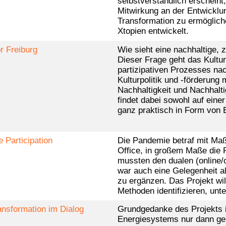
selbstverständlich erscheint
Mitwirkung an der Entwickl
Transformation zu ermöglic
Xtopien entwickelt.
r Freiburg
Wie sieht eine nachhaltige, 
Dieser Frage geht das Kultu
partizipativen Prozesses nac
Kulturpolitik und -förderung
Nachhaltigkeit und Nachhalti
findet dabei sowohl auf eine
ganz praktisch in Form von 
 Participation
Die Pandemie betraf mit M
Office, in großem Maße die R
mussten den dualen (online/o
war auch eine Gelegenheit a
zu ergänzen. Das Projekt wil
Methoden identifizieren, un
ansformation im Dialog
Grundgedanke des Projekts i
Energiesystems nur dann gel