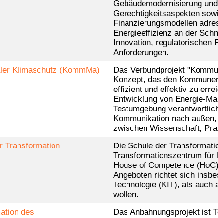
Gebäudemodernisierung und 
Gerechtigkeitsaspekten sowi
Finanzierungsmodellen adres
Energieeffizienz an der Schni
Innovation, regulatorischen
Anforderungen.
er Klimaschutz (KommMa)
Das Verbundprojekt "Kommun
Konzept, das den Kommunen d
effizient und effektiv zu err
Entwicklung von Energie-M
Testumgebung verantwortlich
Kommunikation nach außen, g
zwischen Wissenschaft, Praxi
r Transformation
Die Schule der Transformatio
Transformationszentrum für 
House of Competence (HoC)
Angeboten richtet sich insbe
Technologie (KIT), als auch 
wollen.
ation des
Das Anbahnungsprojekt ist Te