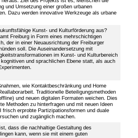
, heraus. Ziel des Projekts ist es, Menschen die
ung und Umsetzung einer großen urbanen
hen. Dazu werden innovative Werkzeuge als urbane
zukunftsfähige Kunst- und Kulturförderung aus?
ramt Freiburg in Form eines mehrschichtigen
h, der in einer Neuausrichtung der Freiburger
 münden soll. Die Auseinandersetzung mit
gkeitstransformationen im Kunst- und Kulturbereich
r kognitiven und sprachlichen Ebene statt, als auch
Experimenten.
aßnahmen, wie Kontaktbeschränkung und Home
eallaborarbeit. Traditionelle Beteiligungsmethoden
ffline) und neuen digitalen Formaten weichen. Dies
lte Methoden zu hinterfragen und mit neuen Ideen
l frisch erprobte Partizipationsformen und duale
tersuchen und zugänglich machen.
st, dass die nachhaltige Gestaltung des
ingen kann, wenn sie mit einem guten