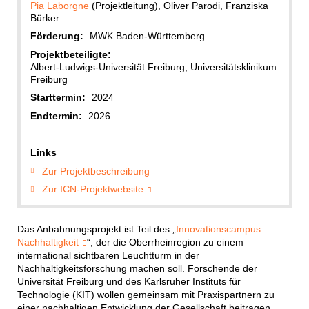
Pia Laborgne
(Projektleitung), Oliver Parodi, Franziska
Bürker
Förderung:
MWK Baden-Württemberg
Projektbeteiligte:
Albert-Ludwigs-Universität Freiburg, Universitätsklinikum
Freiburg
Starttermin:
2024
Endtermin:
2026
Links
Zur Projektbeschreibung
Zur ICN-Projektwebsite
Das Anbahnungsprojekt ist Teil des „
Innovationscampus
Nachhaltigkeit
“, der die Oberrheinregion zu einem
international sichtbaren Leuchtturm in der
Nachhaltigkeitsforschung machen soll. Forschende der
Universität Freiburg und des Karlsruher Instituts für
Technologie (KIT) wollen gemeinsam mit Praxispartnern zu
einer nachhaltigen Entwicklung der Gesellschaft beitragen,