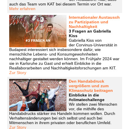
auch das Team vom KAT bei diesem Termin vor Ort war.
Mehr erfahren
Internationaler Austausch
zu Partizipation und
Nachhaltigkeit
3 Fragen an Gabriella
Kiss
Gabriella Kiss von
der Corvinus-Universität in
Budapest interessiert sich insbesondere dafür, wie
menschliche Lebens- und Konsumgewohnheiten
nachhaltiger gestaltet werden können. Im Frühjahr 2024 war
sie in Karlsruhe zu Gast und erhielt Einblicke in die
Reallaborarbeiten und Nachhaltigkeitsforschungen am KIT.
Zur Story
Den Handabdruck
vergrößern und zum
Klimaschutz beitragen
Einblicke in die
#climatechallenge
Wir stellen zwei Menschen
vor, die mithilfe des
Handabdrucks stärker ins Handeln kommen wollen. Durch
Verhaltensänderungen bei sich selbst und auch bei
Mitmenschen in ihrem privaten oder beruflichen Umfeld.
Zur Story