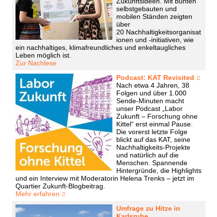
Zukunftsideen. Mit bunten
selbstgebauten und
mobilen Ständen zeigten
über
20 Nachhaltigkeitsorganisat
ionen und -initiativen, wie
ein nachhaltiges, klimafreundliches und enkeltaugliches
Leben möglich ist.
Zur Nachlese
Podcast: KAT Revisited
Nach etwa 4 Jahren, 38
Folgen und über 1.000
Sende-Minuten macht
unser Podcast „Labor
Zukunft – Forschung ohne
Kittel“ erst einmal Pause.
Die vorerst letzte Folge
blickt auf das KAT, seine
Nachhaltigkeits-Projekte
und natürlich auf die
Menschen. Spannende
Hintergründe, die Highlights
und ein Interview mit Moderatorin Helena Trenks – jetzt im
Quartier Zukunft-Blogbeitrag.
Mehr erfahren
Umfrage zu Hitze in
Karlsruhe