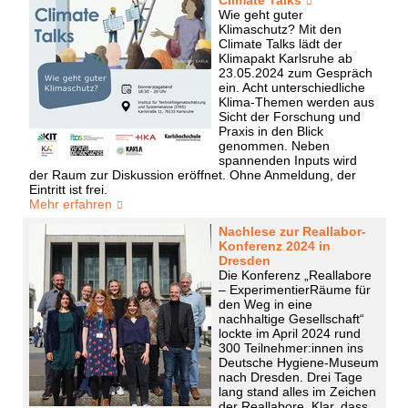
Wie geht guter
Klimaschutz? Mit den
Climate Talks lädt der
Klimapakt Karlsruhe ab
23.05.2024 zum Gespräch
ein. Acht unterschiedliche
Klima-Themen werden aus
Sicht der Forschung und
Praxis in den Blick
genommen. Neben
spannenden Inputs wird
der Raum zur Diskussion eröffnet. Ohne Anmeldung, der
Eintritt ist frei.
Mehr erfahren
Nachlese zur Reallabor-
Konferenz 2024 in
Dresden
Die Konferenz „Reallabore
– ExperimentierRäume für
den Weg in eine
nachhaltige Gesellschaft“
lockte im April 2024 rund
300 Teilnehmer:innen ins
Deutsche Hygiene-Museum
nach Dresden. Drei Tage
lang stand alles im Zeichen
der Reallabore. Klar, dass