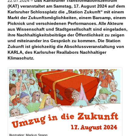
22.07.2024 –
Das Karlsruher Transformationszentrum
(KAT) veranstaltet am Samstag, 17. August 2024 auf dem
Karlsruher Schlossplatz die „Station Zukunft“ mit einem
Markt der Zukunftsmöglichkeiten, einem Barcamp, einem
Picknick und verschiedenen Performances. Alle Akteure
aus Wissenschaft und Stadtgesellschaft sind eingeladen,
ihre Nachhaltigkeitsbeiträge der Öffentlichkeit zu zeigen
und miteinander ins Gespräch zu kommen. Die Station
Zukunft ist gleichzeitig die Abschlussveranstaltung von
KARLA, des Karlsruher Reallabors Nachhaltiger
Klimaschutz.
Illustration: Markus Spang