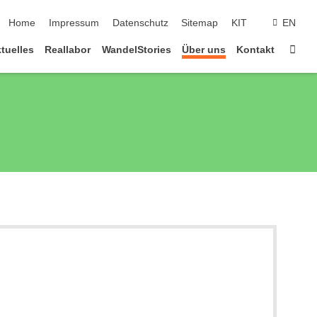
Navigation überspringen
Home
Impressum
Datenschutz
Sitemap
KIT
EN
Star
tuelles
Reallabor
WandelStories
Über uns
Kontakt