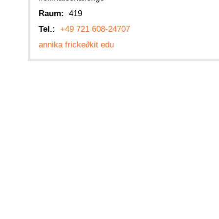
Raum:
419
Tel.:
+49 721 608-24707
annika fricke
∂
kit edu