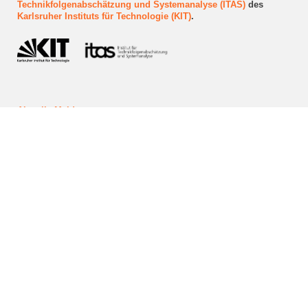
Technikfolgenabschätzung und Systemanalyse (ITAS)
des
Karlsruher Instituts für Technologie (KIT)
.
Aktuelle Meldungen
Veranstaltungen
Reallabor "Quartier Zukunft"
Forschungs- und Reallabor-Projekte
Newsletter abonnieren
Kontakt aufnehmen