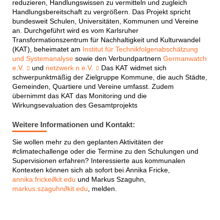
reduzieren, Handlungswissen zu vermitteln und zugleich
Handlungsbereitschaft zu vergrößern. Das Projekt spricht
bundesweit Schulen, Universitäten, Kommunen und Vereine
an. Durchgeführt wird es vom Karlsruher
Transformationszentrum für Nachhaltigkeit und Kulturwandel
(KAT), beheimatet am
Institut für Technikfolgenabschätzung
und Systemanalyse
sowie den Verbundpartnern
Germanwatch
e.V.
und
netzwerk n e.V.
Das KAT widmet sich
schwerpunktmäßig der Zielgruppe Kommune, die auch Städte,
Gemeinden, Quartiere und Vereine umfasst. Zudem
übernimmt das KAT das Monitoring und die
Wirkungsevaluation des Gesamtprojekts
Weitere Informationen und Kontakt:
Sie wollen mehr zu den geplanten Aktivitäten der
#climatechallenge oder die Termine zu den Schulungen und
Supervisionen erfahren? Interessierte aus kommunalen
Kontexten können sich ab sofort bei Annika Fricke,
annika.fricke∂kit.edu
und Markus Szaguhn,
markus.szaguhn∂kit.edu
, melden.