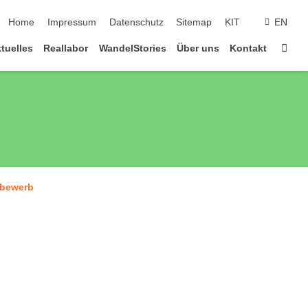
Navigation überspringen
Home
Impressum
Datenschutz
Sitemap
KIT
EN
Star
tuelles
Reallabor
WandelStories
Über uns
Kontakt
tbewerb