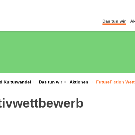
Das tun wir
Ak
nd Kulturwandel
Das tun wir
Aktionen
FutureFiction Wet
tivwettbewerb