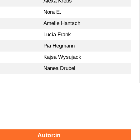
Alexa Krebs
Nora E.
Amelie Hantsch
Lucia Frank
Pia Hegmann
Kajsa Wysujack
Nanea Drubel
Autor:in